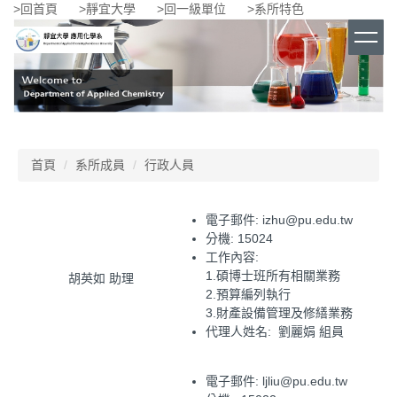
>回首頁
>靜宜大學
>回一級單位
>系所特色
跳
到
主
要
內
容
區
首頁
系所成員
行政人員
電子郵件: izhu@pu.edu.tw
分機: 15024
工作內容:
1.碩博士班所有相關業務
胡英如 助理
2.預算編列執行
3.財產設備管理及修繕業務
代理人姓名: 劉麗娟 組員
電子郵件: ljliu@pu.edu.tw