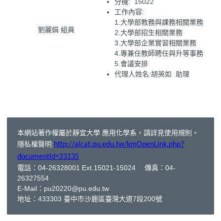
分機: 15022
工作內容:
1.大學部教務與課務相關業務
劉麗娟 組員
2.大學部招生相關業務
3.大學部企業實習相關業務
4.專兼任教師聘任與升等事務
5.會議安排
代理人姓名:胡英如 助理
本網站著作權屬於靜宜大學 應用化學系，請詳見使用規則。
隱私權聲明:
http://alcat.pu.edu.tw/kmOpenLink.php?
documentId=23135
電話：04-26328001 Ext.15021-15024 傳真：04-
26327554
E-Mail：
pu20220@pu.edu.tw
地址：433303 臺中市沙鹿區臺灣大道7段200號