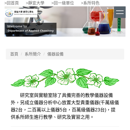
>回首頁
>靜宜大學
>回一級單位
>系所特色
跳
到
主
要
內
容
區
首頁
系所簡介
儀器設備
研究室與實驗室除了具備完善的教學儀器設備
外，另成立儀器分析中心放置大型貴重儀器
(
千萬級儀
器
2
台，二百萬以上儀器
5
台，百萬級儀器
23
台
)
，提
供系所師生進行教學、研究及實習之用。