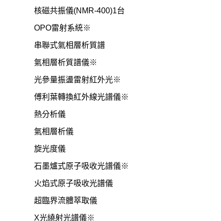
核磁共振儀
(NMR-400)1台
OPO
雷射系統※
串聯式氣相層析質譜
氣相層析質譜儀※
光參量振盪雷射紅外光※
傅利葉轉換紅外線光譜儀※
熱分析儀
氣相層析儀
旋光度儀
石墨爐式原子吸收光譜儀※
火焰式原子吸收光譜儀
超臨界流體萃取儀
X
光繞射光譜儀※