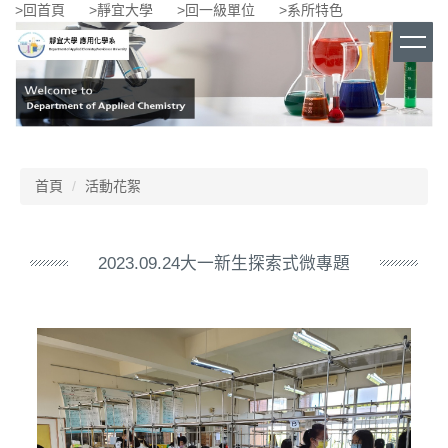
>回首頁
>靜宜大學
>回一級單位
>系所特色
跳
到
主
要
內
容
區
首頁
活動花絮
2023.09.24大一新生探索式微專題