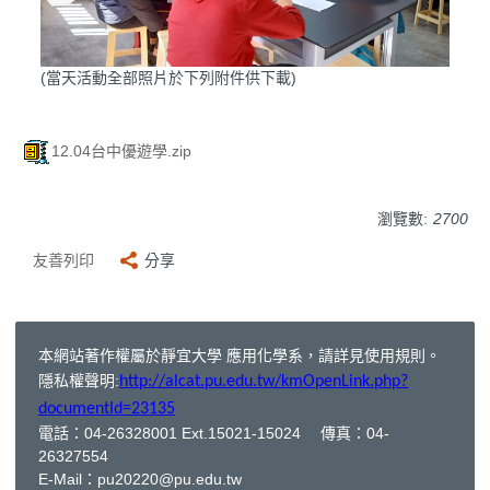
(當天活動全部照片於下列附件供下載)
12.04台中優遊學.zip
瀏覽數:
2700
友善列印
分享
本網站著作權屬於靜宜大學 應用化學系，請詳見使用規則。
隱私權聲明:
http://alcat.pu.edu.tw/kmOpenLink.php?
documentId=23135
電話：04-26328001 Ext.15021-15024 傳真：04-
26327554
E-Mail：
pu20220@pu.edu.tw